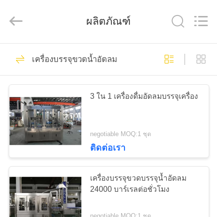
2025
Beijing
Silk
ผลิตภัณฑ์
Road
Enterprise
Management
Services
Co.,LTD.
All
9
บ้าน
Rights
เครื่องบรรจุขวดน้ำอัดลม
Reserved.
เครื่องบรรจุน้ำผลไม้
ผลิตภัณฑ์
3 ใน 1 เครื่องดื่มอัดลมบรรจุเครื่อง
เกี่ยว
negotiable MOQ:1 ชุด
กับ
ติดต่อเรา
8
อุปกรณ์บรรจุขวดน้ำ
เรา
เครื่องบรรจุขวดบรรจุน้ำอัดลม
24000 บาร์เรลต่อชั่วโมง
ผลไม้ขนาดเล็ก
ทัวร์
negotiable MOQ:1 ชุด